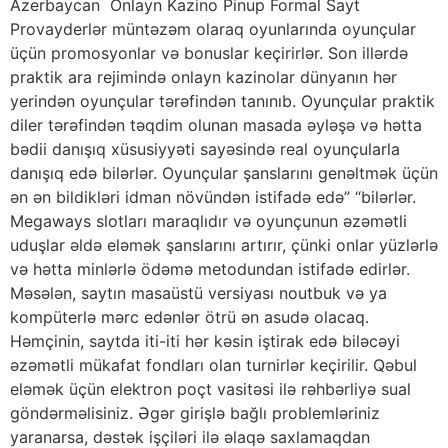
Azerbaycan ️ Onlayn Kazino Pinup Formal Sayt
Provayderlər müntəzəm olaraq oyunlarında oyunçular
üçün promosyonlar və bonuslar keçirirlər. Son illərdə
praktik ara rejimində onlayn kazinolar dünyanın hər
yerindən oyunçular tərəfindən tanınıb. Oyunçular praktik
diler tərəfindən təqdim olunan masada əyləşə və hətta
bədii danışıq xüsusiyyəti sayəsində real oyunçularla
danışıq edə bilərlər. Oyunçular şanslarını genəltmək üçün
ən ən bildikləri idman növündən istifadə edə” “bilərlər.
Megaways slotları maraqlıdır və oyunçunun əzəmətli
uduşlar əldə eləmək şanslarını artırır, çünki onlar yüzlərlə
və hətta minlərlə ödəmə metodundan istifadə edirlər.
Məsələn, saytın masaüstü versiyası noutbuk və ya
kompüterlə mərc edənlər ötrü ən asudə olacaq.
Həmçinin, saytda iti-iti hər kəsin iştirak edə biləcəyi
əzəmətli mükafat fondları olan turnirlər keçirilir. Qəbul
eləmək üçün elektron poçt vasitəsi ilə rəhbərliyə sual
göndərməlisiniz. Əgər girişlə bağlı problemləriniz
yaranarsa, dəstək işçiləri ilə əlaqə saxlamaqdan