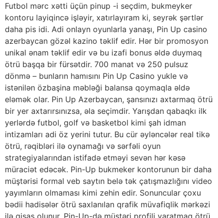
Futbol mərc xətti üçün pinup -i seçdim, bukmeyker
kontoru layiqincə işləyir, xatırlayıram ki, seyrək şərtlər
daha pis idi. Adi onlayn oyunlarla yanaşı, Pin Up casino
azerbaycan gözəl kazino təklif edir. Hər bir promosyon
unikal ənam təklif edir və bu izafi bonus əldə duymaq
ötrü başqa bir fürsətdir. 700 manat və 250 pulsuz
dönmə – bunların hamısını Pin Up Casino yukle və
istənilən özbaşina məbləği balansa qoymaqla əldə
eləmək olar. Pin Up Azerbaycan, şansınızı axtarmaq ötrü
bir yer axtarırsınızsa, əla seçimdir. Yarışdan qabaqkı ilk
yerlərdə futbol, golf və basketbol kimi şah idman
intizamları adi öz yerini tutur. Bu cür əyləncələr real tikə
ötrü, rəqibləri ilə oynamağı və sərfəli oyun
strategiyalarından istifadə etməyi sevən hər kəsə
müraciət edəcək. Pin-Up bukmeker kontorunun bir daha
müştərisi formal veb saytın belə tək çatışmazlığını video
yayımların olmaması kimi zehin edir. Sonuncular çoxu
bədii hadisələr ötrü saxlanılan qrafik müvafiqlik mərkəzi
ilə qisas olunur. Pin-Up-də müştəri profili yaratmaq ötrü