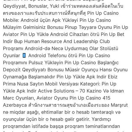
Qeydiyyat, Bonuslar, Yukl เข้าร่วมทดลองเล่นสล็อตในเว็บ
ตรงของเราและรับประสบการณ์ที่สนุกที่สุ Pin Up Casino
Mobile: Android üçün Apk Yükləyi Pin Up Casino
Mülayim Gəlmisiniz Bonusu Pinup Təyyarə Oyunu Pin Up
Aviator Pin Up Yüklə Android Cihazları ötrü Pin Up Bet
Indir Bup Human Resource And Leadership Club
Proqramı Android-də Necə Uydurmaq Olar Stolüstü
Oyunlar
Android Telefonu ötrü Pin Up Casino
Proqramını Pulsuz Yükləyin Pin Up Casino Başlanğıc
Depozit Qeydiyyatı Bonusu Müasir Oyunçu Hansı Oyunu
Oynamağa Başlamalıdır Pin Up Yükle Apk Indir Ebiz
Prima Nusa Saytın Mobil Versiyası Kategori: Pin Up
Yükle Apk Indir Active Solutions – 70 Kazino Və Idman
Mərc Oyunları, Aviator Oyunu Pin Up Casino 415
Azerbayca สำนักงานสาธารณสุขอำเภอเมืองระยอง Marşrut
nə miqdar aşağı, ehtimallar bir o hesab təmtəraqlı və
oyunçular üçün bir o hesab gəlir gətirir. Yardımçı
proqramdan istifadə başqa proqram təminatlarından