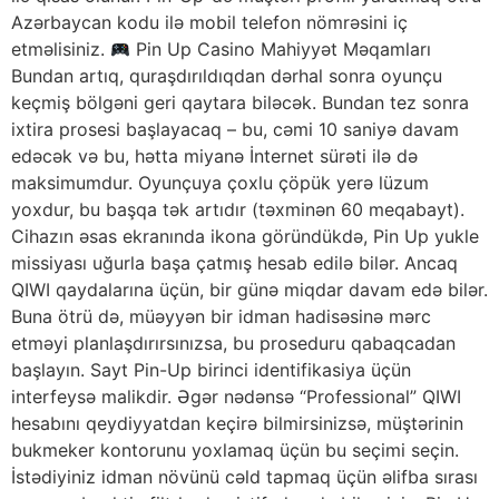
Azərbaycan kodu ilə mobil telefon nömrəsini iç
etməlisiniz.
Pin Up Casino Mahiyyət Məqamları
Bundan artıq, quraşdırıldıqdan dərhal sonra oyunçu
keçmiş bölgəni geri qaytara biləcək. Bundan tez sonra
ixtira prosesi başlayacaq – bu, cəmi 10 saniyə davam
edəcək və bu, hətta miyanə İnternet sürəti ilə də
maksimumdur. Oyunçuya çoxlu çöpük yerə lüzum
yoxdur, bu başqa tək artıdır (təxminən 60 meqabayt).
Cihazın əsas ekranında ikona göründükdə, Pin Up yukle
missiyası uğurla başa çatmış hesab edilə bilər. Ancaq
QIWI qaydalarına üçün, bir günə miqdar davam edə bilər.
Buna ötrü də, müəyyən bir idman hadisəsinə mərc
etməyi planlaşdırırsınızsa, bu proseduru qabaqcadan
başlayın. Sayt Pin-Up birinci identifikasiya üçün
interfeysə malikdir. Əgər nədənsə “Professional” QIWI
hesabını qeydiyyatdan keçirə bilmirsinizsə, müştərinin
bukmeker kontorunu yoxlamaq üçün bu seçimi seçin.
İstədiyiniz idman növünü cəld tapmaq üçün əlifba sırası