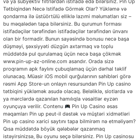
və ya subyektiv filtrlərdən istifadə edə bilərsiniz. Pin Up
Tətbiqindən Necə Istifadə Görmək Olar? Yükləmə və
qondarma ilə üstüörtülü elliklə lazımi məlumatları siz –
bu məqalədən tapa bilərsiniz. Bu qurumun forması
istifadəçilər tərəfindən istifadəçilər tərəfindən ünvanı
olan bir formadir. Bunun sayəsində bonusu necə başa
düşməyi, şəxsiyyəti düzgün axtarmaq və toplu
müddətdə pul qurulamaq üçün necə başa çökmək
www.pin-up-az-online.com asandır. Orada sizə
proqramın apk faylını çubuqlamaq üçün dərhal təklif
olunacaq. Müasir iOS mobil qurğularının sahibləri görə
rəsmi App Store-un onlayn resursundan Pin Up casino
tətbiqini yükləmək asudə olacaq. Beləliklə, slotlarda və
ya mərclərdə qazanılan hamılıqla vəsaitlər eyzən
oyunçuya verilir. Contenu
Pin Up Casino əsas
məqamları Pin up peut-il dəstək və müştəri xidmətləri
Pin up casino xarici saytını tapa bilmirəm nə etməliyəm?
Qısa müddətdə böyük qələbələr qazanmaq
istəyirsinizsə, Bu oyunu seçə bilərsiniz. Pin Up casinosu