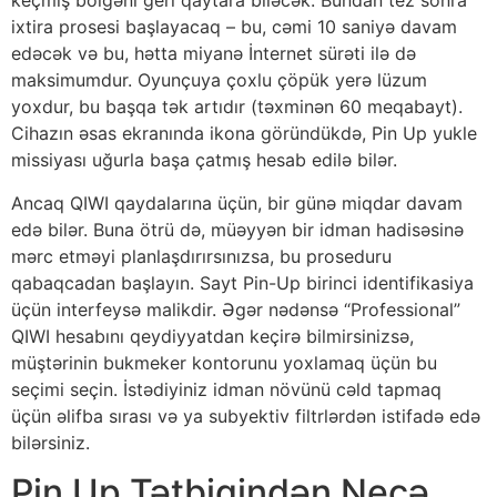
keçmiş bölgəni geri qaytara biləcək. Bundan tez sonra
ixtira prosesi başlayacaq – bu, cəmi 10 saniyə davam
edəcək və bu, hətta miyanə İnternet sürəti ilə də
maksimumdur. Oyunçuya çoxlu çöpük yerə lüzum
yoxdur, bu başqa tək artıdır (təxminən 60 meqabayt).
Cihazın əsas ekranında ikona göründükdə, Pin Up yukle
missiyası uğurla başa çatmış hesab edilə bilər.
Ancaq QIWI qaydalarına üçün, bir günə miqdar davam
edə bilər. Buna ötrü də, müəyyən bir idman hadisəsinə
mərc etməyi planlaşdırırsınızsa, bu proseduru
qabaqcadan başlayın. Sayt Pin-Up birinci identifikasiya
üçün interfeysə malikdir. Əgər nədənsə “Professional”
QIWI hesabını qeydiyyatdan keçirə bilmirsinizsə,
müştərinin bukmeker kontorunu yoxlamaq üçün bu
seçimi seçin. İstədiyiniz idman növünü cəld tapmaq
üçün əlifba sırası və ya subyektiv filtrlərdən istifadə edə
bilərsiniz.
Pin Up Tətbiqindən Necə