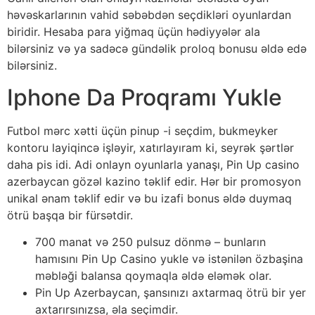
həvəskarlarının vahid səbəbdən seçdikləri oyunlardan
biridir. Hesaba para yiğmaq üçün hədiyyələr ala
bilərsiniz və ya sadəcə gündəlik proloq bonusu əldə edə
bilərsiniz.
Iphone Da Proqramı Yukle
Futbol mərc xətti üçün pinup -i seçdim, bukmeyker
kontoru layiqincə işləyir, xatırlayıram ki, seyrək şərtlər
daha pis idi. Adi onlayn oyunlarla yanaşı, Pin Up casino
azerbaycan gözəl kazino təklif edir. Hər bir promosyon
unikal ənam təklif edir və bu izafi bonus əldə duymaq
ötrü başqa bir fürsətdir.
700 manat və 250 pulsuz dönmə – bunların
hamısını Pin Up Casino yukle və istənilən özbaşina
məbləği balansa qoymaqla əldə eləmək olar.
Pin Up Azerbaycan, şansınızı axtarmaq ötrü bir yer
axtarırsınızsa, əla seçimdir.