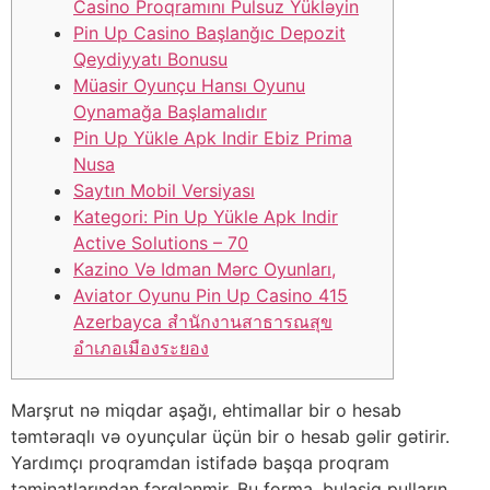
Casino Proqramını Pulsuz Yükləyin
Pin Up Casino Başlanğıc Depozit
Qeydiyyatı Bonusu
Müasir Oyunçu Hansı Oyunu
Oynamağa Başlamalıdır
Pin Up Yükle Apk Indir Ebiz Prima
Nusa
Saytın Mobil Versiyası
Kategori: Pin Up Yükle Apk Indir
Active Solutions – 70
Kazino Və Idman Mərc Oyunları,
Aviator Oyunu Pin Up Casino 415
Azerbayca สำนักงานสาธารณสุข
อำเภอเมืองระยอง
Marşrut nə miqdar aşağı, ehtimallar bir o hesab
təmtəraqlı və oyunçular üçün bir o hesab gəlir gətirir.
Yardımçı proqramdan istifadə başqa proqram
təminatlarından fərqlənmir. Bu forma, bulaşiq pulların