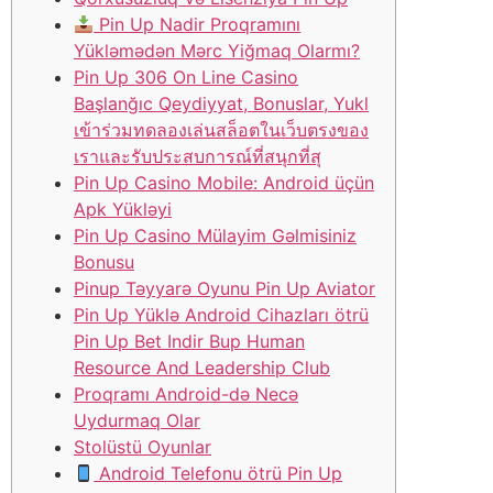
Pin Up Nadir Proqramını
Yükləmədən Mərc Yiğmaq Olarmı?
Pin Up 306 On Line Casino
Başlanğıc Qeydiyyat, Bonuslar, Yukl
เข้าร่วมทดลองเล่นสล็อตในเว็บตรงของ
เราและรับประสบการณ์ที่สนุกที่สุ
Pin Up Casino Mobile: Android üçün
Apk Yükləyi
Pin Up Casino Mülayim Gəlmisiniz
Bonusu
Pinup Təyyarə Oyunu Pin Up Aviator
Pin Up Yüklə Android Cihazları ötrü
Pin Up Bet Indir Bup Human
Resource And Leadership Club
Proqramı Android-də Necə
Uydurmaq Olar
Stolüstü Oyunlar
Android Telefonu ötrü Pin Up