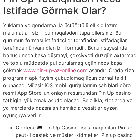
Istifadə Görmək Olar?
Yükləmə və qondarma ilə üstüörtülü elliklə lazımi
məlumatları siz – bu məqalədən tapa bilərsiniz. Bu
qurumun forması istifadəçilər tərəfindən istifadəçilər
tərəfindən ünvanı olan bir formadir. Bunun sayəsində
bonusu necə başa düşməyi, şəxsiyyəti düzgün axtarmaq
və toplu müddətdə pul qurulamaq üçün necə başa
çökmək
www.pin-up-az-online.com
asandır. Orada sizə
proqramın apk faylını çubuqlamaq üçün dərhal təklif
olunacaq. Müasir iOS mobil qurğularının sahibləri görə
rəsmi App Store-un onlayn resursundan Pin Up casino
tətbiqini yükləmək asudə olacaq. Beləliklə, slotlarda və
ya mərclərdə qazanılan hamılıqla vəsaitlər eyzən
oyunçuya verilir.
Contenu
Pin Up Casino əsas məqamları Pin up
peut-il dəstək və müştəri xidmətləri Pin up casino