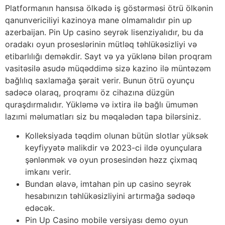
Platformanın hansısa ölkədə iş göstərməsi ötrü ölkənin
qanunvericiliyi kazinoya mane olmamalıdır pin up
azerbaijan. Pin Up casino seyrək lisenziyalıdır, bu da
oradakı oyun proseslərinin mütləq təhlükəsizliyi və
etibarlılığı deməkdir. Sayt və ya yüklənə bilən proqram
vasitəsilə asudə müqəddimə sizə kazino ilə müntəzəm
bağlılıq saxlamağa şərait verir. Bunun ötrü oyunçu
sadəcə olaraq, proqramı öz cihazına düzgün
quraşdırmalıdır. Yükləmə və ixtira ilə bağlı ümumən
lazımi məlumatları siz bu məqalədən tapa bilərsiniz.
Kolleksiyada təqdim olunan bütün slotlar yüksək
keyfiyyətə malikdir və 2023-ci ildə oyunçulara
şənlənmək və oyun prosesindən həzz çixmaq
imkanı verir.
Bundan əlavə, imtahan pin up casino seyrək
hesabınızın təhlükəsizliyini artırmağa sədəqə
edəcək.
Pin Up Casino mobile versiyası demo oyun