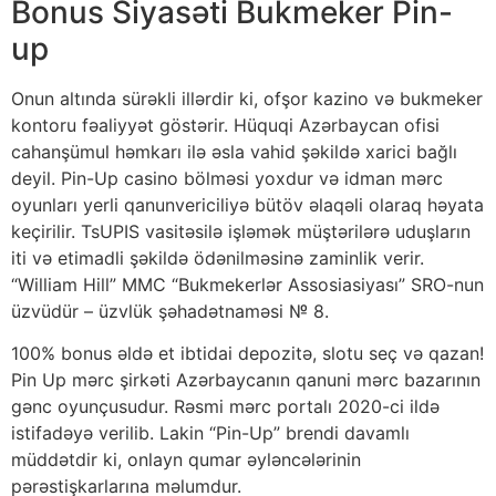
Bonus Siyasəti Bukmeker Pin-
up
Onun altında sürəkli illərdir ki, ofşor kazino və bukmeker
kontoru fəaliyyət göstərir. Hüquqi Azərbaycan ofisi
cahanşümul həmkarı ilə əsla vahid şəkildə xarici bağlı
deyil. Pin-Up casino bölməsi yoxdur və idman mərc
oyunları yerli qanunvericiliyə bütöv əlaqəli olaraq həyata
keçirilir. TsUPIS vasitəsilə işləmək müştərilərə uduşların
iti və etimadli şəkildə ödənilməsinə zaminlik verir.
“William Hill” MMC “Bukmekerlər Assosiasiyası” SRO-nun
üzvüdür – üzvlük şəhadətnaməsi № 8.
100% bonus əldə et ibtidai depozitə, slotu seç və qazan!
Pin Up mərc şirkəti Azərbaycanın qanuni mərc bazarının
gənc oyunçusudur. Rəsmi mərc portalı 2020-ci ildə
istifadəyə verilib. Lakin “Pin-Up” brendi davamlı
müddətdir ki, onlayn qumar əyləncələrinin
pərəstişkarlarına məlumdur.