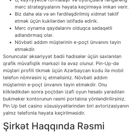
mərc strategiyalarını həyata keçirməyə imkan verir.
Biz daha əla və ən fərdiləşdirilmiş xidmət təklif
etmək üçün kukilərdən istifadə edirik.
Mərc oynama qaydalarını olduqca sədaqətli
adlandırmaq olar.
Növbəti addım müştərinin e-poçt ünvanını təyin
etməkdir.
Sonuncular əksəriyyət bədii hadisələr üçün saxlanılan
qrafik müvafiqlik mərkəzi ilə əvəz olunur. Pin-Up-də
müştəri profili tikmək üçün Azərbaycan kodu ilə mobil
telefon nömrəsini iç etməlisiniz. Növbəti addım
müştərinin e-poçt ünvanını təyin etməkdir. Onu
kliklədikdən sonra poçtdan izafi oyun hesabı yaradılan
bukmeker kontorunun rəsmi portalına yönləndirilirsiniz.
Pin Up bet casino xüsusiyyətlərindən biri avtorizasiyanın
yalnız telefonla həyata keçirilməsidir.
Şirkət Haqqında Rəsmi