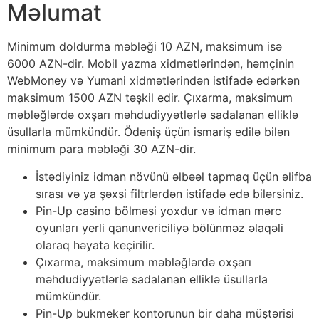
Məlumat
Minimum doldurma məbləği 10 AZN, maksimum isə
6000 AZN-dir. Mobil yazma xidmətlərindən, həmçinin
WebMoney və Yumani xidmətlərindən istifadə edərkən
maksimum 1500 AZN təşkil edir. Çıxarma, maksimum
məbləğlərdə oxşarı məhdudiyyətlərlə sadalanan elliklə
üsullarla mümkündür. Ödəniş üçün ismariş edilə bilən
minimum para məbləği 30 AZN-dir.
İstədiyiniz idman növünü əlbəəl tapmaq üçün əlifba
sırası və ya şəxsi filtrlərdən istifadə edə bilərsiniz.
Pin-Up casino bölməsi yoxdur və idman mərc
oyunları yerli qanunvericiliyə bölünməz əlaqəli
olaraq həyata keçirilir.
Çıxarma, maksimum məbləğlərdə oxşarı
məhdudiyyətlərlə sadalanan elliklə üsullarla
mümkündür.
Pin-Up bukmeker kontorunun bir daha müştərisi