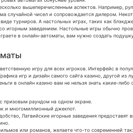
есколько вышеперечисленным аспектов. Например, рул
ма случайной чисел и сопровождается дилером. Некот
 виде турниров. А настольных играх, таких как блэкдж
 со игорным заведением. Настольные игры обычно про
играете в онлайн-автоматы, вам нужно создать подушк
оматы
етственную игру для всех игроков. Интерфейс в популя
рафика игр и дизайн самого сайта казино, другой из 
еньги в онлайн казино вам не нельзя знать какие-либо
 с призовым раундом на одном экране.
так и многомиллионный джекпот.
добство, Латвийские игорные заведения предоставят в
ино.
фильмов или романов, желаете что-то современней такж