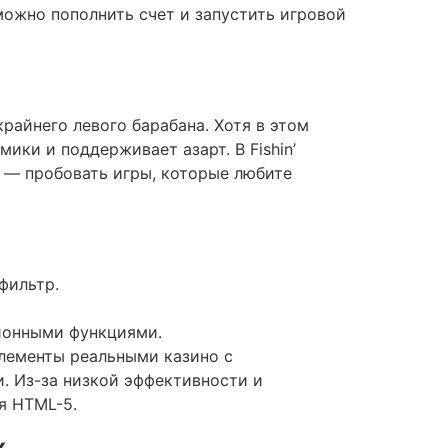
можно пополнить счет и запустить игровой
райнего левого барабана. Хотя в этом
ки и поддерживает азарт. В Fishin’
в — пробовать игры, которые любите
фильтр.
ионными функциями.
элементы реальными казино с
. Из-за низкой эффективности и
я HTML-5.