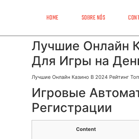
HOME
SOBRE NÓS
CON
Лучшие Онлайн К
Для Игры на Ден
Лучшие Онлайн Казино В 2024 Рейтинг Топ
Игровые Автомат
Регистрации
Content