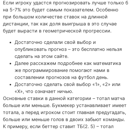
Если игроку удастся прогнозировать лучше только б
на 5-7% это будет самым показателем. Особенно
при большом количестве ставок на длинной
дистанции, так как доля выигрыша в это случае
будет вырасти в геометрической прогрессии.
Достаточно сделали свой выбор и
опубликовать прогноз – это бесплатно нельзя
сделать на этом сайте.
Далее расскажем подробнее как математика
же программирование помогают нами в
составлении прогнозов на футбол день.
Достаточно сделать свой выбор «1», «2» или
«Х», что означает ничью.
Основные ставки в данной категории – тотал матча
больше или меньше. Букмекер устанавливает имеет
тотала, а перед игроком стоит главная предугадать,
больше или меньше голов в двоих забьют команды.
К примеру, если беттер ставит ТБ(2. 5) – тотал