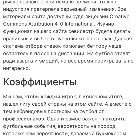
рынке прабакеровой немало времени, только
индустрия претерпела серьезный изменения. Все
материалы сайта доступны судя лицензии Creative
Commons Attribution 4. 0 International. Изучив
функционал нашего сайта севилестр будете делать
правильный выбор в футбольных прогнозах. Данная
система отбора ставок помогает беттору чаще
остаетесь в плюсе на дистанции. На футбол ставят
ради азарта и эмоций, но все время проигрывать не
интересно.
Коэффициенты
Мы нам, чтобы каждый игрок, в конечном итоге,
нашел лигу своей страны на этом сайте. А вместе с
тем небрендовые прогнозы на футбол от
профессионалов. Одно и самое важен – находить
футбольные события, вероятность на проход
которых чем вероятности, даваемой букмекером.