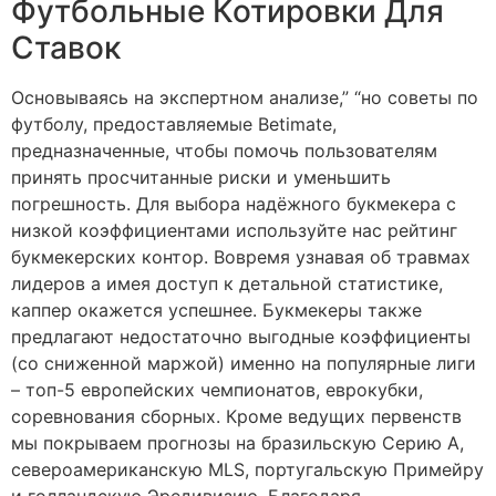
Футбольные Котировки Для
Ставок
Основываясь на экспертном анализе,” “но советы по
футболу, предоставляемые Betimate,
предназначенные, чтобы помочь пользователям
принять просчитанные риски и уменьшить
погрешность. Для выбора надёжного букмекера с
низкой коэффициентами используйте нас рейтинг
букмекерских контор. Вовремя узнавая об травмах
лидеров а имея доступ к детальной статистике,
каппер окажется успешнее. Букмекеры также
предлагают недостаточно выгодные коэффициенты
(со сниженной маржой) именно на популярные лиги
– топ-5 европейских чемпионатов, еврокубки,
соревнования сборных. Кроме ведущих первенств
мы покрываем прогнозы на бразильскую Серию А,
североамериканскую MLS, португальскую Примейру