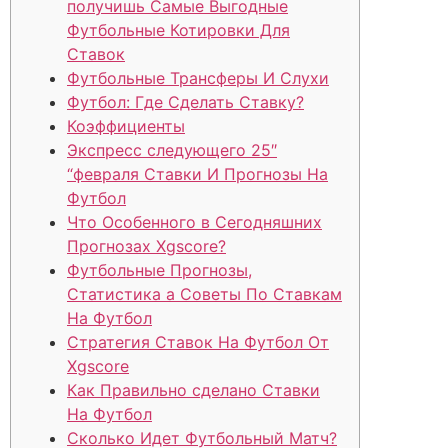
получишь Самые Выгодные
Футбольные Котировки Для
Ставок
Футбольные Трансферы И Слухи
Футбол: Где Сделать Ставку?
Коэффициенты
Экспресс следующего 25″
“февраля Ставки И Прогнозы На
Футбол
Что Особенного в Сегодняшних
Прогнозах Xgscore?
Футбольные Прогнозы,
Статистика а Советы По Ставкам
На Футбол
Стратегия Ставок На Футбол От
Xgscore
Как Правильно сделано Ставки
На Футбол
Сколько Идет Футбольный Матч?