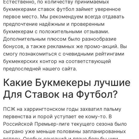
Естественно, по количеству принимаемых
букмекерами ставок футбол займет уверенное
первое место. Мы рекомендуем всегда отдавать
предпочтение надёжным и проверенным
букмекерам с положительными отзывами.
Дополнительным плюсом было разнообразие
бонусов, а также рекламных же промо-акций. Вы
смогу познакомиться с очевидными рейтингами
букмекерских контор на соответствующей
предпоследней нашего сайта.
Какие Букмекеры лучшие
Для Ставок на Футбол?
ПСЖ на харрингтонском годы захватил пальму
первенства и порой уступает ее кому-то. В
Российской Премьер-лиге текущего сезона было
сыграно уже меньше половины запланированных
встреч. Особых сенсаций и плане борьбы ним