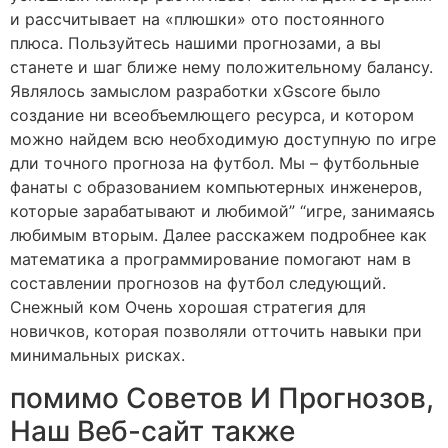
и рассчитывает на «плюшки» ото постоянного
плюса. Пользуйтесь нашими прогнозами, а вы
станете и шаг ближе нему положительному балансу.
Являлось замыслом разработки xGscore было
создание ни всеобъемлющего ресурса, и котором
можно найдем всю необходимую доступную по игре
дли точного прогноза на футбол. Мы – футбольные
фанаты с образованием компьютерных инженеров,
которые зарабатывают и любимой” “игре, занимаясь
любимым вторым. Далее расскажем подробнее как
математика а программирование помогают нам в
составлении прогнозов на футбол следующий.
Снежный ком Очень хорошая стратегия для
новичков, которая позволяли отточить навыки при
минимальных рисках.
помимо Советов И Прогнозов,
Наш Веб-сайт также