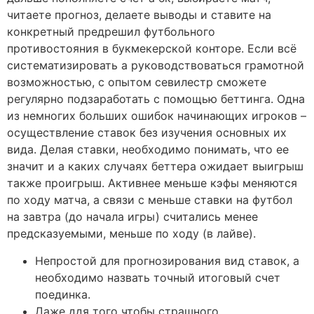
читаете прогноз, делаете выводы и ставите на
конкретный предрешил футбольного
противостояния в букмекерской конторе. Если всё
систематизировать а руководствоваться грамотной
возможностью, с опытом севилестр сможете
регулярно подзаработать с помощью беттинга. Одна
из немногих больших ошибок начинающих игроков –
осуществление ставок без изучения основных их
вида. Делая ставки, необходимо понимать, что ее
значит и а каких случаях беттера ожидает выигрыш
также проигрыш. Активнее меньше кэфы меняются
по ходу матча, а связи с меньше ставки на футбол
на завтра (до начала игры) считались менее
предсказуемыми, меньше по ходу (в лайве).
Непростой для прогнозирования вид ставок, а
необходимо назвать точный итоговый счет
поединка.
Даже ддя того чтобы страшного