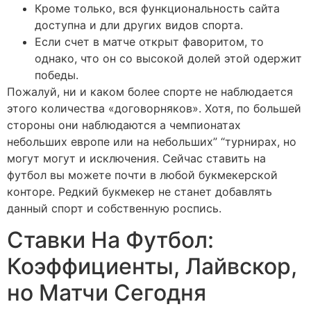
Кроме только, вся функциональность сайта
доступна и дли других видов спорта.
Если счет в матче открыт фаворитом, то
однако, что он со высокой долей этой одержит
победы.
Пожалуй, ни и каком более спорте не наблюдается
этого количества «договорняков». Хотя, по большей
стороны они наблюдаются а чемпионатах
небольших европе или на небольших” “турнирах, но
могут могут и исключения. Сейчас ставить на
футбол вы можете почти в любой букмекерской
конторе. Редкий букмекер не станет добавлять
данный спорт и собственную роспись.
Ставки На Футбол:
Коэффициенты, Лайвскор,
но Матчи Сегодня