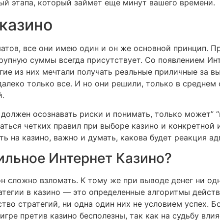
ый этапа, который займет еще минут вашего времени.
казино
атов, все они имею один и он же основной принцип. П
рупную суммы всегда присутствует. Со появлением И
гие из них мечтали получать реальные приличные за вы
далеко только все. И но они решили, только в среднем
й.
 должен осознавать риски и понимать, только может” “
ться четких правил при выборе казино и конкретной и
ть на казино, важно и думать, какова будет реакция а
ильное Интернет Казино?
н сложно взломать. К тому же при выводе денег ни од
атегии в казино — это определенные алгоритмы действ
тво стратегий, ни одна один них не условием успех. Б
 игре претив казино бесполезны, так как на судьбу вл