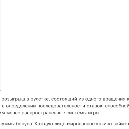
розыгрыш в рулетке, состоящий из одного вращения ко
 в определении последовательности ставок, способной
им менее распространенные системы игры.
 суммы бонуса. Каждую лицензированное казино займет