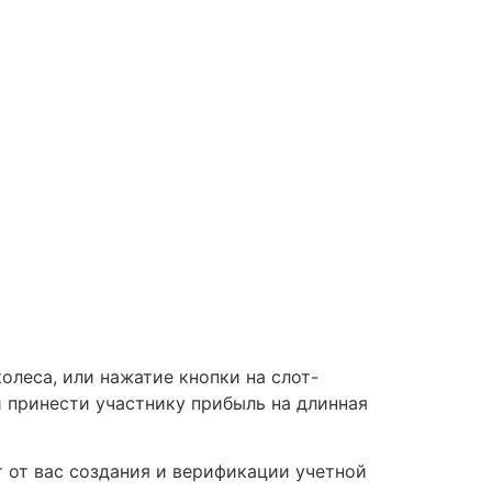
леса, или нажатие кнопки на слот-
 принести участнику прибыль на длинная
 от вас создания и верификации учетной