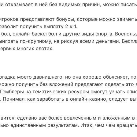
ли отказывает в ней без видимых причин, можно писа
гроков представляют бонусы, которые можно заиметь 
зволит получить выплату 2 к 1.
тбол, онлайн-баскетбол и другие виды спорта. Воспол
ыиграть по-крупному, не рискуя всеми деньгами. Бесп
ервых многих слотах.
гадка моего давнишнего, но она хорошо объясняет, по
е можно получить без вложений предлагают сделать это
. Гемблеры на тематических ресурсы смогут узнать спи
Понимал, как заработать в онлайн-казино, следует вы
вится, сделано вас более вовлеченным и вложенным в 
ьно единственным результатам. Итак, чем чем вращат