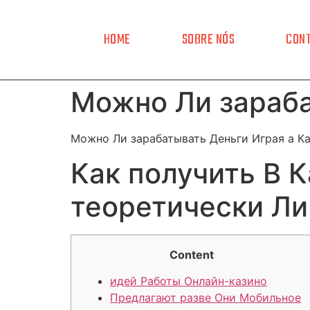
HOME
SOBRE NÓS
CON
Можно Ли зараба
Можно Ли зарабатывать Деньги Играя а К
Как получить В 
теоретически Ли
Content
идей Работы Онлайн-казино
Предлагают разве Они Мобильное