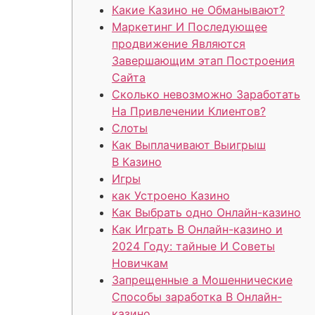
Какие Казино не Обманывают?
Маркетинг И Последующее
продвижение Являются
Завершающим этап Построения
Сайта
Сколько невозможно Заработать
На Привлечении Клиентов?
Слоты
Как Выплачивают Выигрыш
В Казино
Игры
как Устроено Казино
Как Выбрать одно Онлайн-казино
Как Играть В Онлайн-казино и
2024 Году: тайные И Советы
Новичкам
Запрещенные а Мошеннические
Способы заработка В Онлайн-
казино