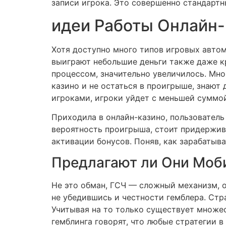
записи игрока. Это совершенно стандартн
идеи Работы Онлайн-
Хотя доступно много типов игровых автом
выиграют небольшие деньги также даже к
процессом, значительно увеличилось. Мно
казино и не остаться в проигрыше, знают 
игроками, игроки уйдет с меньшей суммо
Приходила в онлайн-казино, пользователь
вероятность проигрыша, стоит придержива
активации бонусов. Поняв, как зарабатыва
Предлагают ли Они Моб
Не это обман, ГСЧ — сложный механизм, о
не убедившись и честности гемблера. Стр
Учитывая на то только существует множес
гемблинга говорят, что любые стратегии в