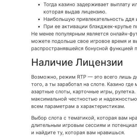
Тогда казино задерживает выплату и
которая выдав лицензию.
Наибольшую привлекательность ддя и
При ее активации блэкджек-крупье по
Не менее популярным является онлайн-фу
можете подольше свое игровое время и в
распространявшейся бонусной функцией п
Наличие Лицензии
Возможно, режим RTP — это всего лишь до
того, а ты заработал на слоте. Казино гд
азартные слоты, карточные игры, рулетка
максимальной честностью и надежностью. 
всем параметрам а характеристикам.
Выбор слота с тематикой, которая вам нра
длительным игровым сессиям и потенциал
и найдите ту, которая вам нравишься.